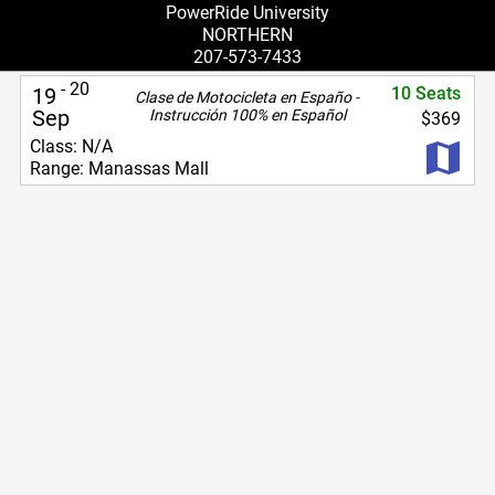
PowerRide University
NORTHERN
207-573-7433
-
20
19
10
Seats
Clase de Motocicleta en Españo -
Sep
Instrucción 100% en Español
$369
Class:
N/A
Range:
Manassas Mall